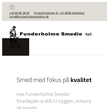
+45 86 82 58 92
Funderholmevej 8 - 10, ​8600 Silkeborg
info@funderholmesmedie.dk
Smed med fokus på
kvalitet
Hos Funderholme Smedie
forarbejder vi stål til byggeri, erhverv
og private.